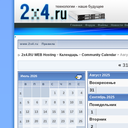
Главная
Форум
Файлы
Новости
Ве
www.2x4.ru
Правила
2x4.RU WEB Hosting
>
Календарь
>
Community Calendar
> Авгу
«
31
Август 2025
Июль 2026
Воскресенье
В
П
В
С
Ч
П
С
31
»
1
2
3
4
Сентябрь 2025
»
5
6
7
8
9
10
11
Понедельник
1
»
12
13
14
15
16
17
18
Вторник
»
19
20
21
22
23
24
25
2