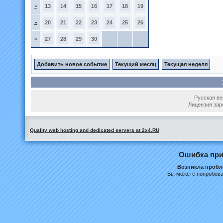
»
13
14
15
16
17
18
19
»
20
21
22
23
24
25
26
»
27
28
29
30
Добавить новое событие
Текущий месяц
Текущая неделя
Русская вер
Лицензия зар
Quality web hosting and dedicated servers at 2x4.RU
Ошибка при
Возникла пробле
Вы можете попробова