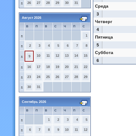
»
26
27
28
29
30
31
Среда
3
Август 2026
Четверг
В
П
В
С
Ч
П
С
4
»
1
Пятница
5
»
2
3
4
5
6
7
8
Суббота
10
11
12
13
14
15
»
9
6
»
16
17
18
19
20
21
22
»
23
24
25
26
27
28
29
»
30
31
Сентябрь 2026
В
П
В
С
Ч
П
С
»
1
2
3
4
5
»
6
7
8
9
10
11
12