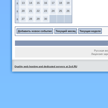
»
13
14
15
16
17
18
19
»
20
21
22
23
24
25
26
»
27
28
29
30
Добавить новое событие
Текущий месяц
Текущая неделя
Русская вер
Лицензия зар
Quality web hosting and dedicated servers at 2x4.RU