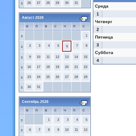
»
26
27
28
29
30
31
Среда
1
Август 2026
Четверг
В
П
В
С
Ч
П
С
2
»
1
Пятница
3
2
3
4
5
7
8
»
6
Суббота
»
9
10
11
12
13
14
15
4
»
16
17
18
19
20
21
22
»
23
24
25
26
27
28
29
»
30
31
Сентябрь 2026
В
П
В
С
Ч
П
С
»
1
2
3
4
5
»
6
7
8
9
10
11
12