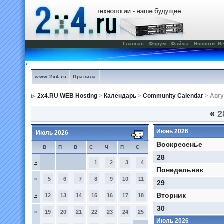
Главная
Форум
Файлы
Новости
Ве
www.2x4.ru
Правила
2x4.RU WEB Hosting
>
Календарь
>
Community Calendar
> Авгу
«
2
Июнь 2026
Июль 2026
Воскресенье
В
П
В
С
Ч
П
С
28
»
1
2
3
4
Понедельник
»
5
6
7
8
9
10
11
29
Вторник
»
12
13
14
15
16
17
18
30
»
19
20
21
22
23
24
25
Июль 2026