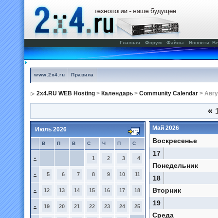
Главная
Форум
Файлы
Новости
Ве
www.2x4.ru
Правила
2x4.RU WEB Hosting
>
Календарь
>
Community Calendar
> Авгу
«
1
Май 2026
Июль 2026
Воскресенье
В
П
В
С
Ч
П
С
17
»
1
2
3
4
Понедельник
»
5
6
7
8
9
10
11
18
Вторник
»
12
13
14
15
16
17
18
19
»
19
20
21
22
23
24
25
Среда