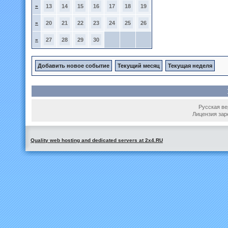
»
13
14
15
16
17
18
19
»
20
21
22
23
24
25
26
»
27
28
29
30
Добавить новое событие
Текущий месяц
Текущая неделя
Русская вер
Лицензия зар
Quality web hosting and dedicated servers at 2x4.RU