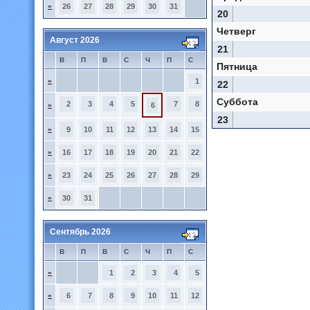
»
26
27
28
29
30
31
20
Четверг
Август 2026
21
В
П
В
С
Ч
П
С
Пятница
»
1
22
Суббота
2
3
4
5
7
8
»
6
23
»
9
10
11
12
13
14
15
»
16
17
18
19
20
21
22
»
23
24
25
26
27
28
29
»
30
31
Сентябрь 2026
В
П
В
С
Ч
П
С
»
1
2
3
4
5
»
6
7
8
9
10
11
12