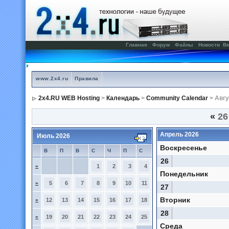
Главная
Форум
Файлы
Новости
Ве
www.2x4.ru
Правила
2x4.RU WEB Hosting
>
Календарь
>
Community Calendar
> Авгу
«
26
Апрель 2026
Июль 2026
Воскресенье
В
П
В
С
Ч
П
С
26
»
1
2
3
4
Понедельник
»
5
6
7
8
9
10
11
27
Вторник
»
12
13
14
15
16
17
18
28
»
19
20
21
22
23
24
25
Среда