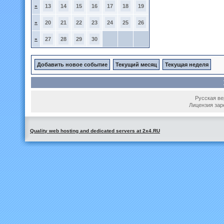
»
13
14
15
16
17
18
19
»
20
21
22
23
24
25
26
»
27
28
29
30
Добавить новое событие
Текущий месяц
Текущая неделя
Русская вер
Лицензия зар
Quality web hosting and dedicated servers at 2x4.RU