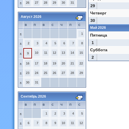
»
26
27
28
29
30
31
29
Четверг
Август 2026
30
В
П
В
С
Ч
П
С
Май 2026
»
1
Пятница
1
»
2
3
4
5
6
7
8
Суббота
10
11
12
13
14
15
»
9
2
»
16
17
18
19
20
21
22
»
23
24
25
26
27
28
29
»
30
31
Сентябрь 2026
В
П
В
С
Ч
П
С
»
1
2
3
4
5
»
6
7
8
9
10
11
12