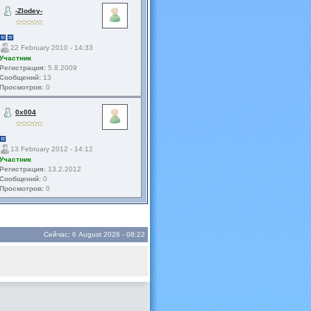
-Zlodey-
22 February 2010 - 14:33
Участник
Регистрация:
5.8.2009
Сообщений:
13
Просмотров:
0
0x004
13 February 2012 - 14:12
Участник
Регистрация:
13.2.2012
Сообщений:
0
Просмотров:
0
Сейчас: 6 August 2026 - 08:22