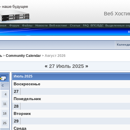
Веб Хости
вная
Форум
Файлы
Новости
Веб-хостинг
Статьи
FAQ
ВПС/ВДС
Выделенные се
Х
Календ
ь
>
Community Calendar
> Август 2026
«
27 Июль 2025
»
Июль 2025
Воскресенье
С
27
4
Понедельник
11
28
Вторник
18
29
25
Среда