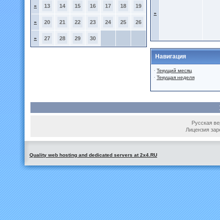
»
13
14
15
16
17
18
19
»
»
20
21
22
23
24
25
26
»
27
28
29
30
Навигация
·
Текущий месяц
·
Текущая неделя
Русская вер
Лицензия зар
Quality web hosting and dedicated servers at 2x4.RU