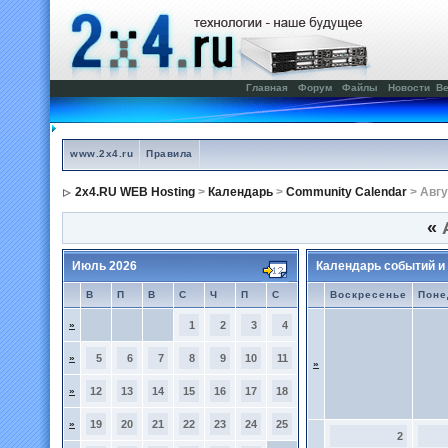
Главная
Форум
Файлы
Новости
Ве
www.2x4.ru
Правила
2x4.RU WEB Hosting
>
Календарь
>
Community Calendar
> Авгу
«
А
Июль 2026
Календарь событий и
В
П
В
С
Ч
П
С
Воскресенье
Поне
»
1
2
3
4
»
5
6
7
8
9
10
11
»
»
12
13
14
15
16
17
18
»
19
20
21
22
23
24
25
2