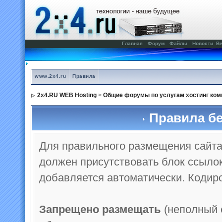
Главная
Форум
Файлы
Новости
Ве
www.2x4.ru
Правила
2x4.RU WEB Hosting
>
Общие форумы по услугам хостинг ком
Правила бе
Для правильного размещения сайта 
должен присутствовать блок ссылок
добавляется автоматически. Кодиро
Запрещено размещать
(неполный 