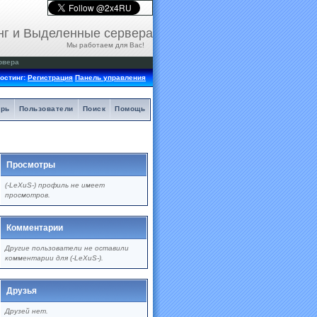
нг и Выделенные сервера
Мы работаем для Вас!
рвера
остинг:
Регистрация
Панель управления
арь
Пользователи
Поиск
Помощь
Просмотры
(-LeXuS-) профиль не имеет
просмотров.
Комментарии
Другие пользователи не оставили
комментарии для (-LeXuS-).
Друзья
Друзей нет.