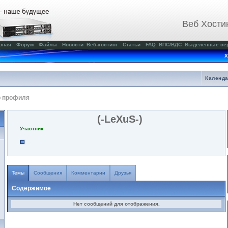
Веб Хости
вная
Форум
Файлы
Новости
Веб-хостинг
Статьи
FAQ
ВПС/ВДС
Выделенные се
Х
Календ
р профиля
(-LeXuS-)
Участник
Темы
Сообщения
Комментарии
Друзья
Содержимое
Нет сообщений для отображения.