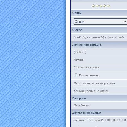
Опции
Опции
О себе
(-LeXuS-) не указал(а) ничего о себе.
Личная информация
(-LeXuS-)
Newbie
Возраст не указан
Пол не указан
Место жительства не указано
День рождения не указан
Интересы
Нет данных
Другая информация
защита от ботиков: 22-3842-329-9853