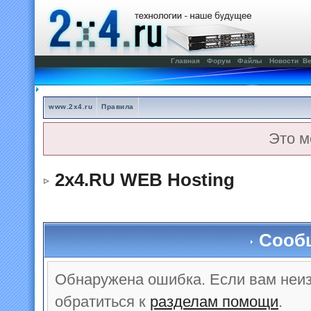
Главная
Форум
Файлы
Новости
Ве
www.2x4.ru
Правила
Это м
2x4.RU WEB Hosting
Сооб
Обнаружена ошибка. Если вам неи
обратиться к
разделам помощи
.