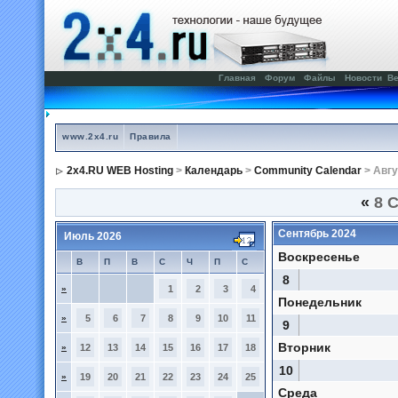
Главная
Форум
Файлы
Новости
Ве
www.2x4.ru
Правила
2x4.RU WEB Hosting
>
Календарь
>
Community Calendar
> Авгу
«
8 С
Сентябрь 2024
Июль 2026
Воскресенье
В
П
В
С
Ч
П
С
8
»
1
2
3
4
Понедельник
»
5
6
7
8
9
10
11
9
Вторник
»
12
13
14
15
16
17
18
10
»
19
20
21
22
23
24
25
Среда