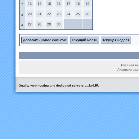
»
13
14
15
16
17
18
19
»
20
21
22
23
24
25
26
»
27
28
29
30
Добавить новое событие
Текущий месяц
Текущая неделя
Русская вер
Лицензия зар
Quality web hosting and dedicated servers at 2x4.RU