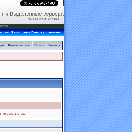
нг и Выделенные сервера
Мы работаем для Вас!
рвера
остинг:
Регистрация
Панель управления
арь
Пользователи
Поиск
Помощь
попробовать снова.