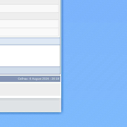
Сейчас: 6 August 2026 - 20:18