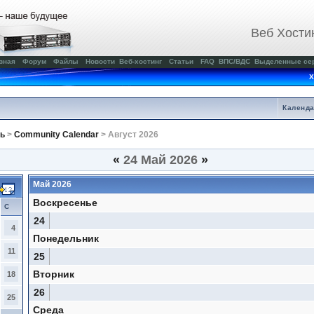
Веб Хости
вная
Форум
Файлы
Новости
Веб-хостинг
Статьи
FAQ
ВПС/ВДС
Выделенные се
Х
Календ
ь
>
Community Calendar
> Август 2026
«
24 Май 2026
»
Май 2026
Воскресенье
С
24
4
Понедельник
11
25
Вторник
18
26
25
Среда