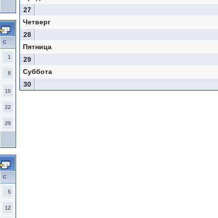
27
Четверг
28
С
Пятница
1
29
Суббота
8
30
15
22
29
С
5
12