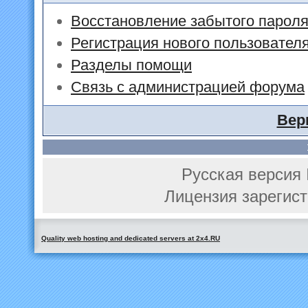
Восстановление забытого парол
Регистрация нового пользовател
Разделы помощи
Связь с администрацией форума
Вер
Русская версия 
Лицензия зарегист
Quality web hosting and dedicated servers at 2x4.RU