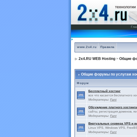
Гла
www.2x4.ru
Правила
2x4.RU WEB Hosting
>
Общие фо
Общие форумы по услугам хо
Форум
Бесплатный хостинг
все что касается бесплатного х
Модераторы:
Fant
Обсуждение платного хостинга
сайты, регистрация доменов, по
Модераторы:
Fant
Виртуальные сервера VPS и 
Linux VPS, Windows VPS, FreeBS
Модераторы:
Fant