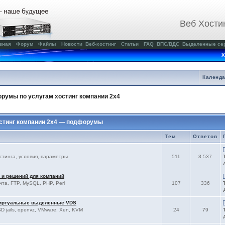
Веб Хости
вная
Форум
Файлы
Новости
Веб-хостинг
Статьи
FAQ
ВПС/ВДС
Выделенные се
Х
Календ
румы по услугам хостинг компании 2x4
стинг компании 2x4 — подфорумы
Тем
Ответов
остинга, условия, параметры
511
3 537
 и решений для компаний
чта, FTP, MySQL, PHP, Perl
107
336
виртуальные выделенные VDS
D jails, openvz, VMware, Xen, KVM
24
79