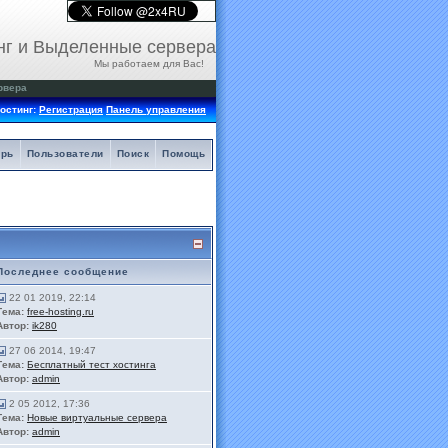
нг и Выделенные сервера
Мы работаем для Вас!
рвера
остинг:
Регистрация
Панель управления
арь
Пользователи
Поиск
Помощь
Последнее сообщение
22 01 2019, 22:14
Тема:
free-hosting.ru
Автор:
ik280
27 06 2014, 19:47
Тема:
Бесплатный тест хостинга
Автор:
admin
2 05 2012, 17:36
Тема:
Новые виртуальные сервера
Автор:
admin