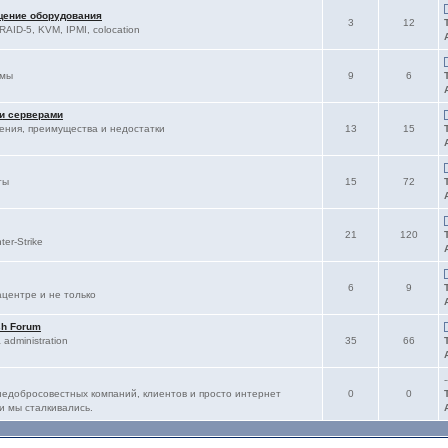
щение оборудования
3
12
RAID-5, KVM, IPMI, colocation
ммы
9
6
 и серверами
ления, преимущества и недостатки
13
15
ты
15
72
21
120
er-Strike
6
9
ацентре и не только
sh Forum
administration
35
66
-
едобросовестных компаний, клиентов и просто интернет
0
0
и мы сталкивались.