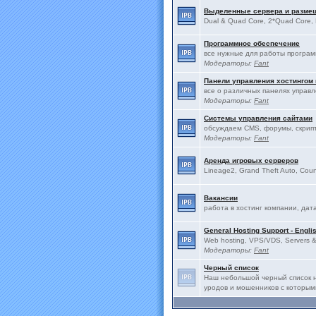
Выделенные сервера и разме
Dual & Quad Core, 2*Quad Core, 
Программное обеспечение
все нужные для работы програ
Модераторы:
Fant
Панели управления хостингом
все о различных панелях управ
Модераторы:
Fant
Системы управления сайтами
обсуждаем CMS, форумы, скрип
Модераторы:
Fant
Аренда игровых серверов
Lineage2, Grand Theft Auto, Count
Вакансии
работа в хостинг компании, дат
General Hosting Support - Engli
Web hosting, VPS/VDS, Servers & 
Модераторы:
Fant
Черный список
Наш небольшой черный список н
уродов и мошенников с которым