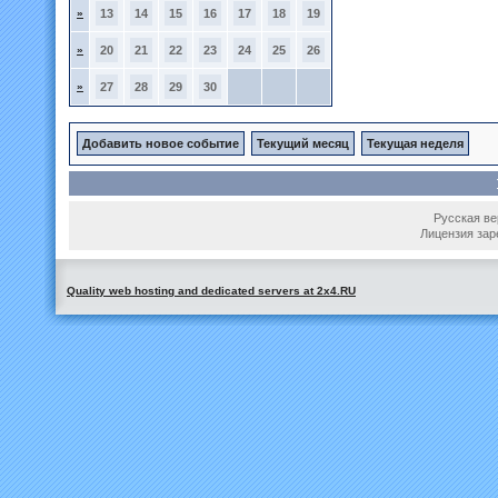
»
13
14
15
16
17
18
19
»
20
21
22
23
24
25
26
»
27
28
29
30
Добавить новое событие
Текущий месяц
Текущая неделя
Русская вер
Лицензия зар
Quality web hosting and dedicated servers at 2x4.RU