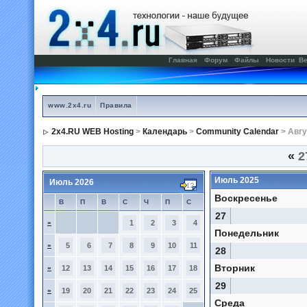
Главная
Форум
Файлы
Новости
Ве
www.2x4.ru
Правила
2x4.RU WEB Hosting
>
Календарь
>
Community Calendar
> Авгу
«
2
Июль 2025
Июль 2026
Воскресенье
В
П
В
С
Ч
П
С
27
»
1
2
3
4
Понедельник
»
5
6
7
8
9
10
11
28
Вторник
»
12
13
14
15
16
17
18
29
»
19
20
21
22
23
24
25
Среда