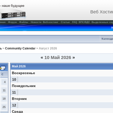
Веб Хости
вная
Форум
Файлы
Новости
Веб-хостинг
Статьи
FAQ
ВПС/ВДС
Выделенные се
Х
Календ
ь
>
Community Calendar
> Август 2026
«
10 Май 2026
»
Май 2026
Воскресенье
С
10
4
Понедельник
11
11
Вторник
18
12
25
Среда