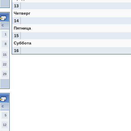
13
Четверг
14
С
Пятница
1
15
Суббота
8
16
15
22
29
С
5
12