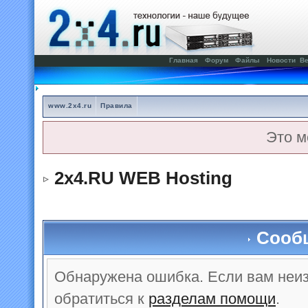
Главная
Форум
Файлы
Новости
Ве
www.2x4.ru
Правила
Это м
2x4.RU WEB Hosting
Сооб
Обнаружена ошибка. Если вам неи
обратиться к
разделам помощи
.