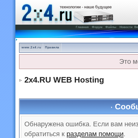
Главная
Форум
Файлы
Новости
Ве
www.2x4.ru
Правила
Это м
2x4.RU WEB Hosting
Сооб
Обнаружена ошибка. Если вам неи
обратиться к
разделам помощи
.