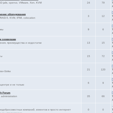
D jails, openvz, VMware, Xen, KVM
24
79
щение оборудования
3
12
RAID-5, KVM, IPMI, colocation
ммы
9
6
 и серверами
ления, преимущества и недостатки
13
15
ты
15
72
21
120
er-Strike
6
9
ацентре и не только
sh Forum
administration
35
66
-
едобросовестных компаний, клиентов и просто интернет
0
0