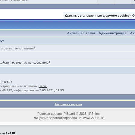
и мы сталкивались.
Удалить установленные форумом cookies
·
О
Активные темы
·
Администрация
·
Ак
нут
скрытых пользователей
действиям
,
именам пользователей
ей:
5 537
гистрированного по имени
Sarzz
 —
40 312
, зафиксирован —
9 03 2021, 01:53
Текстовая версия
Русская версия IP.Board © 2026 IPS, Inc.
Лицензия зарегистрирована на: www.2x4.ru IS
s at 2x4.RU