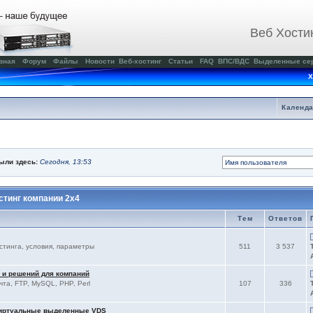
Веб Хости
вная
Форум
Файлы
Новости
Веб-хостинг
Статьи
FAQ
ВПС/ВДС
Выделенные се
Х
Календ
были здесь:
Сегодня, 13:53
тинг компании 2x4
Тем
Ответов
остинга, условия, параметры
511
3 537
 и решений для компаний
чта, FTP, MySQL, PHP, Perl
107
336
виртуальные выделенные VDS