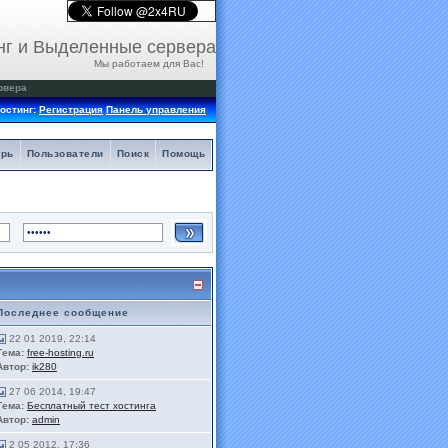
нг и Выделенные сервера
Мы работаем для Вас!
рвера
остинг:
Регистрация
Панель управления
арь
Пользователи
Поиск
Помощь
Последнее сообщение
22 01 2019, 22:14
Тема:
free-hosting.ru
Автор:
ik280
27 06 2014, 19:47
Тема:
Бесплатный тест хостинга
Автор:
admin
2 05 2012, 17:36