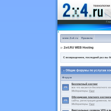
Гла
www.2x4.ru
Правила
2x4.RU WEB Hosting
С возвращением, последний раз вы 
Общие форумы по услугам хос
Форум
Бесплатный хостинг
все что касается бесплатного х
Модераторы:
Fant
Обсуждение платного хостинга
сайты, регистрация доменов, по
Модераторы:
Fant
Виртуальные сервера VPS и 