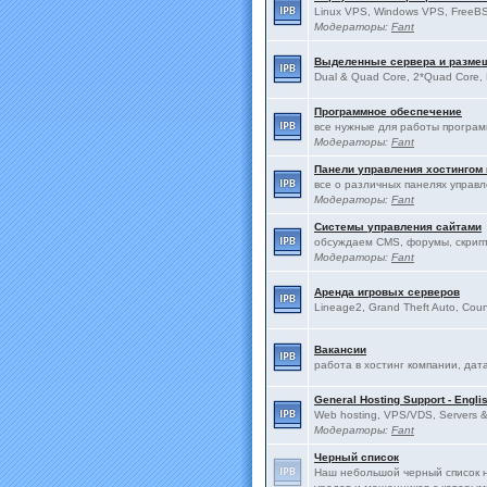
Linux VPS, Windows VPS, FreeBS
Модераторы:
Fant
Выделенные сервера и разме
Dual & Quad Core, 2*Quad Core, 
Программное обеспечение
все нужные для работы програ
Модераторы:
Fant
Панели управления хостингом
все о различных панелях управ
Модераторы:
Fant
Системы управления сайтами
обсуждаем CMS, форумы, скрип
Модераторы:
Fant
Аренда игровых серверов
Lineage2, Grand Theft Auto, Count
Вакансии
работа в хостинг компании, дат
General Hosting Support - Engli
Web hosting, VPS/VDS, Servers & 
Модераторы:
Fant
Черный список
Наш небольшой черный список н