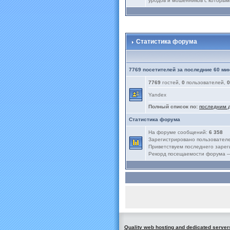
уродов и мошенников с которым
Статистика форума
7769 посетителей за последние 60 ми
7769
гостей,
0
пользователей,
0
Yandex
Полный список по:
последним 
Статистика форума
На форуме сообщений:
6 358
Зарегистрировано пользовател
Приветствуем последнего заре
Рекорд посещаемости форума
Quality web hosting and dedicated server