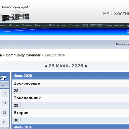
Веб Хости
вная
Форум
Файлы
Новости
Веб-хостинг
Статьи
FAQ
ВПС/ВДС
Выделенные се
Х
Календ
ь
>
Community Calendar
> Август 2026
«
28 Июнь 2026
»
Июнь 2026
Воскресенье
С
28
4
Понедельник
11
29
Вторник
18
30
25
Июль 2026