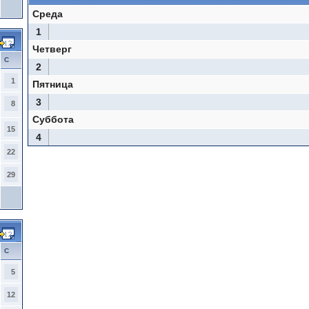
Среда
1
Четверг
С
2
1
Пятница
3
8
Суббота
15
4
22
29
С
5
12