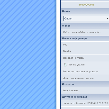
Опции
Опции
О себе
0x0 не указал(а) ничего о себе.
Личная информация
0x0
Newbie
Возраст не указан
Пол не указан
Место жительства не указано
День рождения не указан
Интересы
Нет данных
Другая информация
защита от ботиков: 22-3842-329-9853