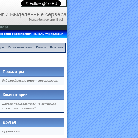
нг и Выделенные сервера
Мы работаем для Вас!
рвера
остинг:
Регистрация
Панель управления
арь
Пользователи
Поиск
Помощь
Просмотры
0x0 профиль не имеет просмотров.
Комментарии
Другие пользователи не оставили
комментарии для 0x0.
Друзья
Друзей нет.