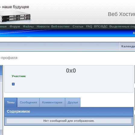
Веб Хости
вная
Форум
Файлы
Новости
Веб-хостинг
Статьи
FAQ
ВПС/ВДС
Выделенные се
Х
Календ
р профиля
0x0
Участник
Темы
Сообщения
Комментарии
Друзья
Содержимое
Нет сообщений для отображения.