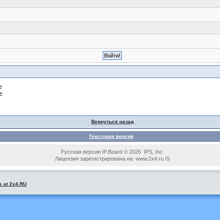
я
я
Вернуться назад
Текстовая версия
Русская версия IP.Board © 2026 IPS, Inc.
Лицензия зарегистрирована на: www.2x4.ru IS
s at 2x4.RU