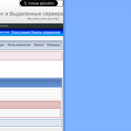
нг и Выделенные сервера
Мы работаем для Вас!
рвера
остинг:
Регистрация
Панель управления
арь
Пользователи
Поиск
Помощь