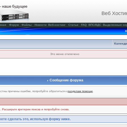
Веб Хости
вная
Форум
Файлы
Новости
Веб-хостинг
Статьи
FAQ
ВПС/ВДС
Выделенные се
Х
Календ
Это меню отключено
Сообщение форума
стны причины ошибки, попробуйте обратиться к
разделам помощи
.
. Расширьте критерии поиска и попробуйте снова.
ете сделать это, используя форму ниже.