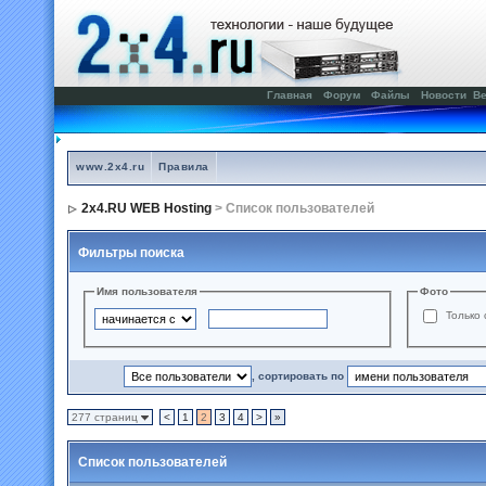
Главная
Форум
Файлы
Новости
Ве
www.2x4.ru
Правила
2x4.RU WEB Hosting
> Список пользователей
Фильтры поиска
Имя пользователя
Фото
Только 
, сортировать по
277 страниц
<
1
2
3
4
>
»
Список пользователей