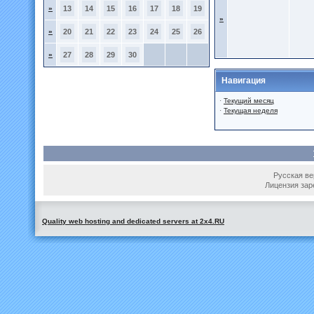
»
13
14
15
16
17
18
19
»
»
20
21
22
23
24
25
26
»
27
28
29
30
Навигация
·
Текущий месяц
·
Текущая неделя
Русская вер
Лицензия зар
Quality web hosting and dedicated servers at 2x4.RU