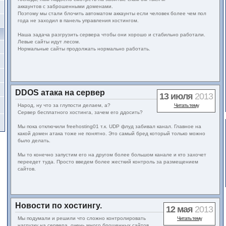
аккаунтов с заброшенными доменами.
Поэтому мы стали блочить автоматом аккаунты если человек более чем пол
года не заходил в панель управления хостингом.
Наша задача разгрузить сервера чтобы они хорошо и стабильно работали.
Левые сайты идут лесом.
Нормальные сайты продолжать нормально работать.
DDOS атака на сервер
13 июля
2013
Народ, ну что за глупости делаем, а?
Читать тему
Сервер бесплатного хостинга, зачем его ддосить?
Мы пока отключили freehosting01 т.к. UDP флуд забивал канал. Главное на
какой домен атака тоже не понятно. Это самый бред который только можно
было делать.
Мы то конечно запустим его на другом более большом канале и кто захочет
переедет туда. Просто введем более жесткий контроль за размещением
сайтов.
Новости по хостингу.
12 мая
2013
Мы подумали и решили что сложно контролировать
Читать тему
нагрузку на сервера. очень много брошенных сайтов.