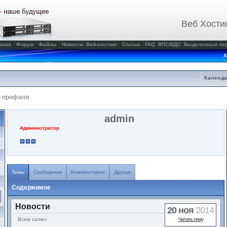
Веб Хости
вная
Форум
Файлы
Новости
Веб-хостинг
Статьи
FAQ
ВПС/ВДС
Выделенные се
Х
Календ
р профиля
admin
Администратор
Темы
Сообщения
Комментарии
Друзья
Содержимое
Новости
20 ноя
2014
Всем салют.
Читать тему