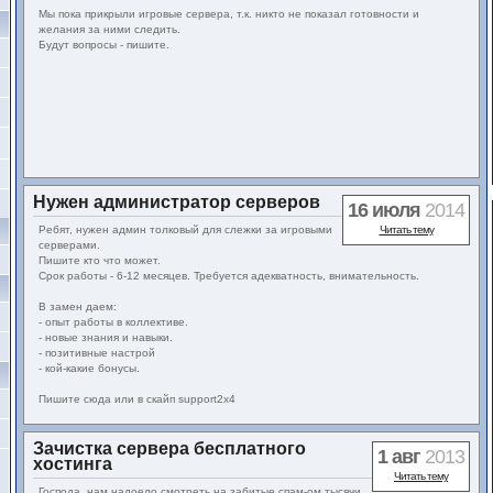
Мы пока прикрыли игровые сервера, т.к. никто не показал готовности и
желания за ними следить.
Будут вопросы - пишите.
Нужен администратор серверов
16 июля
2014
Ребят, нужен админ толковый для слежки за игровыми
Читать тему
серверами.
Пишите кто что может.
Срок работы - 6-12 месяцев. Требуется адекватность, внимательность.
В замен даем:
- опыт работы в коллективе.
- новые знания и навыки.
- позитивные настрой
- кой-какие бонусы.
Пишите сюда или в скайп support2x4
Зачистка сервера бесплатного
1 авг
2013
хостинга
Читать тему
Господа, нам надоело смотреть на забитые спам-ом тысячи