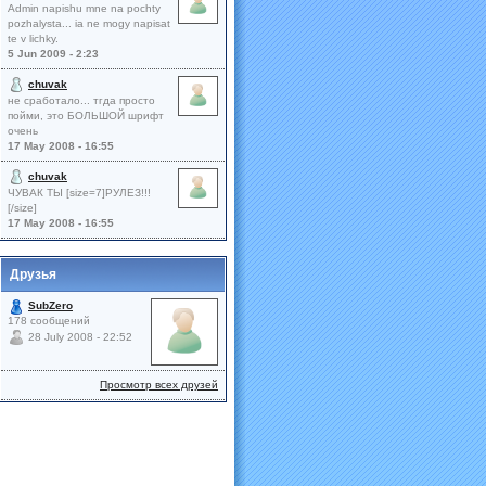
Admin napishu mne na pochty
pozhalysta... ia ne mogy napisat
te v lichky.
5 Jun 2009 - 2:23
chuvak
не сработало... тгда просто
пойми, это БОЛЬШОЙ шрифт
очень
17 May 2008 - 16:55
chuvak
ЧУВАК ТЫ [size=7]РУЛЕЗ!!!
[/size]
17 May 2008 - 16:55
Друзья
SubZero
178 сообщений
28 July 2008 - 22:52
Просмотр всех друзей