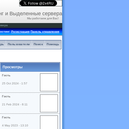
нг и Выделенные сервера
Мы работаем для Вас!
рвера
остинг:
Регистрация
Панель управления
арь
Пользователи
Поиск
Помощь
Просмотры
Гость
25 Oct 2024 - 1:57
Гость
21 Feb 2024 - 8:11
Гость
4 May 2023 - 13:10