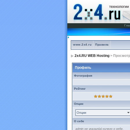
Гла
www.2x4.ru
Правила
2x4.RU WEB Hosting
> Просмот
Профиль
Фотография
Рейтинг
Опции
Опции
О себе
admin не указал(а) ничего о себе.