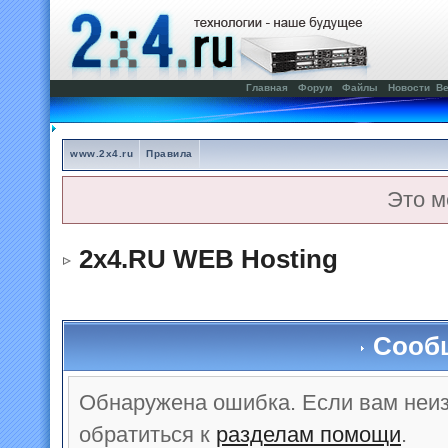
Главная
Форум
Файлы
Новости
Ве
www.2x4.ru
Правила
Это м
2x4.RU WEB Hosting
Сооб
Обнаружена ошибка. Если вам неи
обратиться к
разделам помощи
.