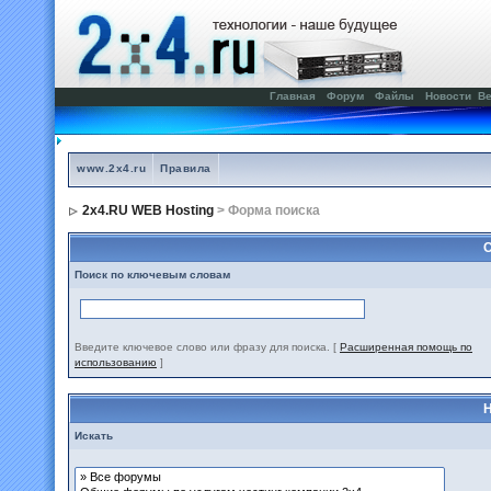
Главная
Форум
Файлы
Новости
Ве
www.2x4.ru
Правила
2x4.RU WEB Hosting
> Форма поиска
С
Поиск по ключевым словам
Введите ключевое слово или фразу для поиска.
[
Расширенная помощь по
использованию
]
Н
Искать