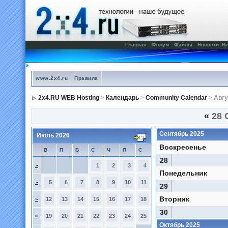
Главная
Форум
Файлы
Новости
Ве
www.2x4.ru
Правила
2x4.RU WEB Hosting
>
Календарь
>
Community Calendar
> Авгу
«
28 
Сентябрь 2025
Июль 2026
Воскресенье
В
П
В
С
Ч
П
С
28
»
1
2
3
4
Понедельник
»
5
6
7
8
9
10
11
29
Вторник
»
12
13
14
15
16
17
18
30
»
19
20
21
22
23
24
25
Октябрь 2025