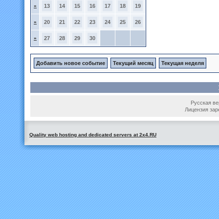
»
13
14
15
16
17
18
19
»
20
21
22
23
24
25
26
»
27
28
29
30
Добавить новое событие
Текущий месяц
Текущая неделя
Русская вер
Лицензия зар
Quality web hosting and dedicated servers at 2x4.RU