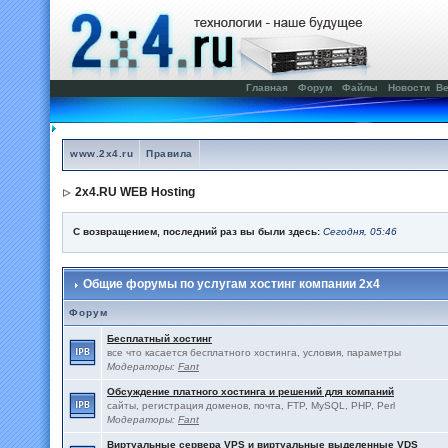
Главная
Форум
Файлы
Новости
Ве
www.2x4.ru
Правила
2x4.RU WEB Hosting
С возвращением, последний раз вы были здесь:
Сегодня, 05:46
Общие форумы по услугам хостинг компании 2x4
Форум
Бесплатный хостинг
все что касается бесплатного хостинга, условия, параметры
Модераторы:
Fant
Обсуждение платного хостинга и решений для компаний
сайты, регистрация доменов, почта, FTP, MySQL, PHP, Perl
Модераторы:
Fant
Виртуальные сервера VPS и виртуальные выделенные VDS