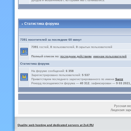
уродов и мошенников с которыми мы сталкивались.
Статистика форума
7391 посетителей за последние 60 минут
7391
гостей,
0
пользователей,
0
скрытых пользователей
Полный список по:
последним действиям
,
именам пользователей
Статистика форума
На форуме сообщений:
6 358
Зарегистрировано пользователей:
5 537
Приветствуем последнего зарегистрированного по имени
Sarzz
Рекорд посещаемости форума —
40 312
, зафиксирован —
9 03 2021,
Русская вер
Лицензия зар
Quality web hosting and dedicated servers at 2x4.RU