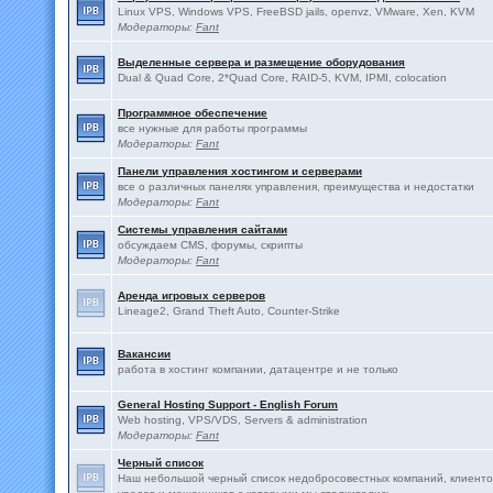
Linux VPS, Windows VPS, FreeBSD jails, openvz, VMware, Xen, KVM
Модераторы:
Fant
Выделенные сервера и размещение оборудования
Dual & Quad Core, 2*Quad Core, RAID-5, KVM, IPMI, colocation
Программное обеспечение
все нужные для работы программы
Модераторы:
Fant
Панели управления хостингом и серверами
все о различных панелях управления, преимущества и недостатки
Модераторы:
Fant
Системы управления сайтами
обсуждаем CMS, форумы, скрипты
Модераторы:
Fant
Аренда игровых серверов
Lineage2, Grand Theft Auto, Counter-Strike
Вакансии
работа в хостинг компании, датацентре и не только
General Hosting Support - English Forum
Web hosting, VPS/VDS, Servers & administration
Модераторы:
Fant
Черный список
Наш небольшой черный список недобросовестных компаний, клиенто