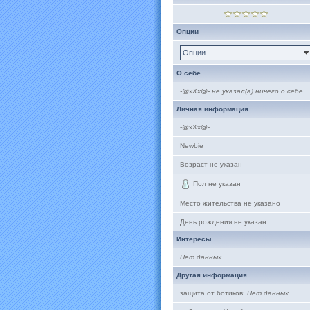
Опции
Опции
О себе
-@xXx@- не указал(а) ничего о себе.
Личная информация
-@xXx@-
Newbie
Возраст не указан
Пол не указан
Место жительства не указано
День рождения не указан
Интересы
Нет данных
Другая информация
защита от ботиков:
Нет данных