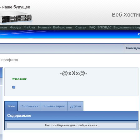
Веб Хости
вная
Форум
Файлы
Новости
Веб-хостинг
Статьи
FAQ
ВПС/ВДС
Выделенные се
Х
Календ
р профиля
-@xXx@-
Участник
Темы
Сообщения
Комментарии
Друзья
Содержимое
Нет сообщений для отображения.