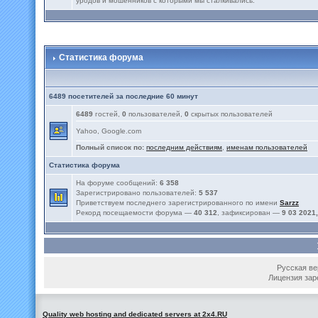
уродов и мошенников с которыми мы сталкивались.
Статистика форума
6489 посетителей за последние 60 минут
6489
гостей,
0
пользователей,
0
скрытых пользователей
Yahoo, Google.com
Полный список по:
последним действиям
,
именам пользователей
Статистика форума
На форуме сообщений:
6 358
Зарегистрировано пользователей:
5 537
Приветствуем последнего зарегистрированного по имени
Sarzz
Рекорд посещаемости форума —
40 312
, зафиксирован —
9 03 2021,
Русская вер
Лицензия зар
Quality web hosting and dedicated servers at 2x4.RU