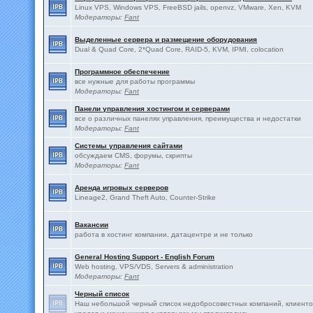
Linux VPS, Windows VPS, FreeBSD jails, openvz, VMware, Xen, KVM
Модераторы:
Fant
Выделенные сервера и размещение оборудования
Dual & Quad Core, 2*Quad Core, RAID-5, KVM, IPMI, colocation
Программное обеспечение
все нужные для работы программы
Модераторы:
Fant
Панели управления хостингом и серверами
все о различных панелях управления, преимущества и недостатки
Модераторы:
Fant
Системы управления сайтами
обсуждаем CMS, форумы, скрипты
Модераторы:
Fant
Аренда игровых серверов
Lineage2, Grand Theft Auto, Counter-Strike
Вакансии
работа в хостинг компании, датацентре и не только
General Hosting Support - English Forum
Web hosting, VPS/VDS, Servers & administration
Модераторы:
Fant
Черный список
Наш небольшой черный список недобросовестных компаний, клиенто