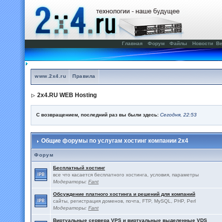
Главная
Форум
Файлы
Новости
Ве
www.2x4.ru
Правила
2x4.RU WEB Hosting
С возвращением, последний раз вы были здесь:
Сегодня, 22:53
Общие форумы по услугам хостинг компании 2x4
Форум
Бесплатный хостинг
все что касается бесплатного хостинга, условия, параметры
Модераторы:
Fant
Обсуждение платного хостинга и решений для компаний
сайты, регистрация доменов, почта, FTP, MySQL, PHP, Perl
Модераторы:
Fant
Виртуальные сервера VPS и виртуальные выделенные VDS