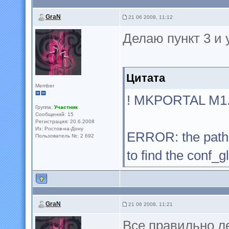
GraN
21 06 2008, 11:12
Делаю пункт 3 и
Цитата
Member
! MKPORTAL M1.
Группа:
Участник
Сообщений: 15
Регистрация: 20.6.2008
Из: Ростов-на-Дону
ERROR: the path o
Пользователь №: 2 692
to find the conf_gl
GraN
21 06 2008, 11:21
Все правильно л