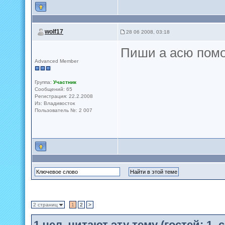
wolf17
28 06 2008, 03:18
Пиши а асю помо
Advanced Member
Группа:
Участник
Сообщений: 65
Регистрация: 22.2.2008
Из: Владивосток
Пользователь №: 2 007
2 страниц
1
2
>
1
чел. читают эту тему (гостей: 1,