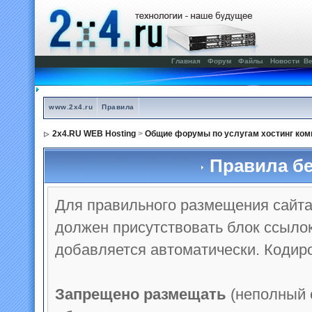
Главная
Форум
Файлы
Новости
Ве
www.2x4.ru
Правила
2x4.RU WEB Hosting
>
Общие форумы по услугам хостинг ком
Правила бе
Для правильного размещения сайта 
должен присутствовать блок ссылок
добавляется автоматически. Кодиро
Запрещено размещать
(неполный 