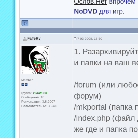
Ослов.Нет
впрочем 
NoDVD
для игр.
FaTeRy
7 03 2008, 18:50
1. Разархивируй
и папки на ваш в
Member
/forum (или любо
Группа:
Участник
форум)
Сообщений: 18
Регистрация: 3.8.2007
/mkportal (папка
Пользователь №: 1 148
/index.php (файл
же где и папка п