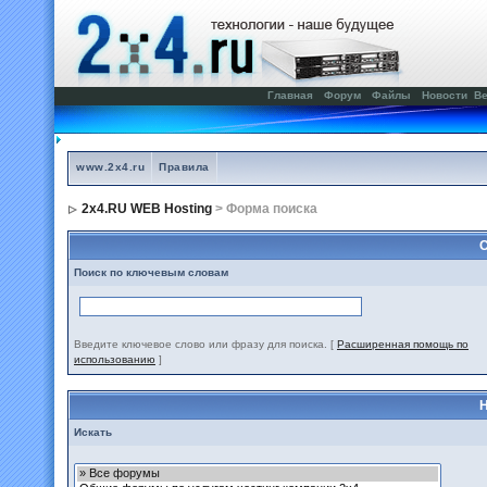
Главная
Форум
Файлы
Новости
Ве
www.2x4.ru
Правила
2x4.RU WEB Hosting
> Форма поиска
С
Поиск по ключевым словам
Введите ключевое слово или фразу для поиска.
[
Расширенная помощь по
использованию
]
Н
Искать