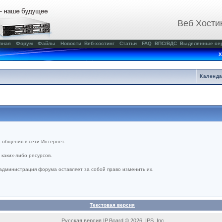
Веб Хости
вная
Форум
Файлы
Новости
Веб-хостинг
Статьи
FAQ
ВПС/ВДС
Выделенные се
Х
Календ
 общения в сети Интернет.
каких-либо ресурсов.
администрация форума оставляет за собой право изменить их.
Текстовая версия
Русская версия IP.Board © 2026 IPS, Inc.