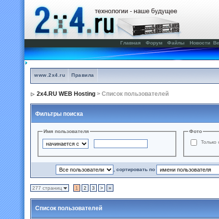
Главная
Форум
Файлы
Новости
Ве
www.2x4.ru
Правила
2x4.RU WEB Hosting
> Список пользователей
Фильтры поиска
Имя пользователя
Фото
Только 
, сортировать по
277 страниц
1
2
3
>
»
Список пользователей