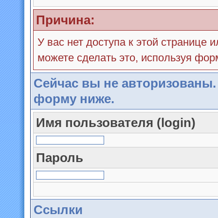
Причина:
У вас нет доступа к этой странице 
можете сделать это, используя фор
Сейчас вы не авторизованы.
форму ниже.
Имя пользователя (login)
Пароль
Ссылки