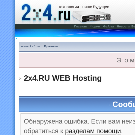
Главная
Форум
Файлы
Новости
Ве
www.2x4.ru
Правила
Это м
2x4.RU WEB Hosting
Сооб
Обнаружена ошибка. Если вам неи
обратиться к
разделам помощи
.