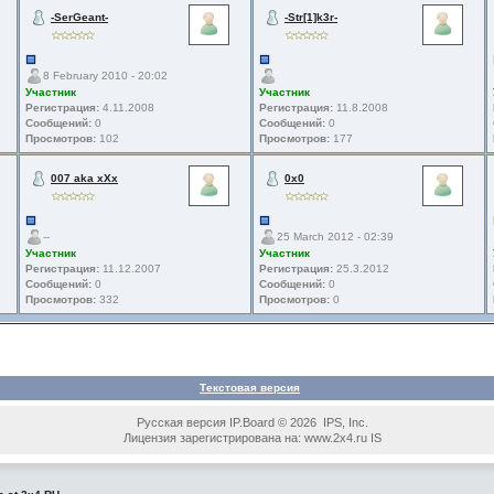
-SerGeant-
-Str[1]k3r-
8 February 2010 - 20:02
Участник
Участник
Регистрация:
4.11.2008
Регистрация:
11.8.2008
Сообщений:
0
Сообщений:
0
Просмотров:
102
Просмотров:
177
007 aka xXx
0x0
--
25 March 2012 - 02:39
Участник
Участник
Регистрация:
11.12.2007
Регистрация:
25.3.2012
Сообщений:
0
Сообщений:
0
Просмотров:
332
Просмотров:
0
Текстовая версия
Русская версия IP.Board © 2026 IPS, Inc.
Лицензия зарегистрирована на: www.2x4.ru IS