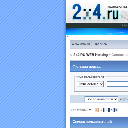
Гла
www.2x4.ru
Правила
2x4.RU WEB Hosting
> Список п
Фильтры поиска
Имя пользователя
, сорт
277 страниц
1
2
3
>
»
Список пользователей