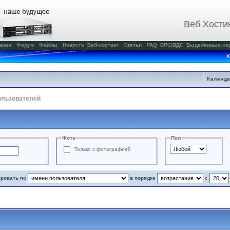
Веб Хости
вная
Форум
Файлы
Новости
Веб-хостинг
Статьи
FAQ
ВПС/ВДС
Выделенные се
Х
Календ
ользователей
Фото
Пол
Только с фотографией
ировать по
в порядке
с