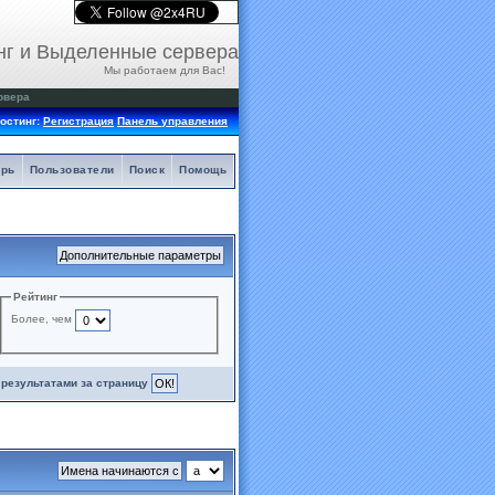
нг и Выделенные сервера
Мы работаем для Вас!
рвера
остинг:
Регистрация
Панель управления
арь
Пользователи
Поиск
Помощь
Рейтинг
Более, чем
результатами за страницу