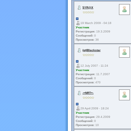
$YR@X
19 March 2009 - 04:18
Участник
Регистрация:
19.3.2009
Сообщений:
0
Просмотров:
36
(gt)Blackstar
12 July 2007 - 11:24
Участник
Регистрация:
11.7.2007
Сообщений:
0
Просмотров:
470
-=NRT=-
29 April 2009 - 18:24
Участник
Регистрация:
29.4.2009
Сообщений:
0
Просмотров:
10