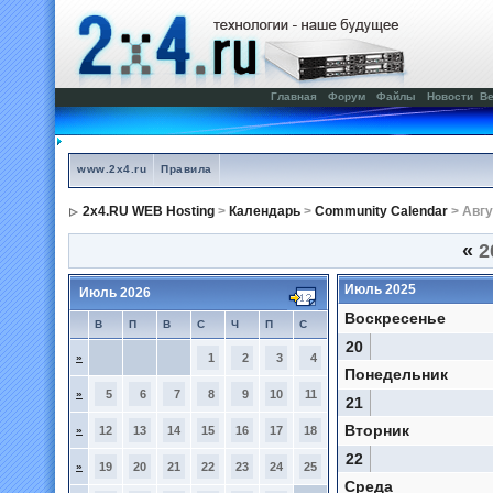
Главная
Форум
Файлы
Новости
Ве
www.2x4.ru
Правила
2x4.RU WEB Hosting
>
Календарь
>
Community Calendar
> Авгу
«
2
Июль 2025
Июль 2026
Воскресенье
В
П
В
С
Ч
П
С
20
»
1
2
3
4
Понедельник
»
5
6
7
8
9
10
11
21
Вторник
»
12
13
14
15
16
17
18
22
»
19
20
21
22
23
24
25
Среда