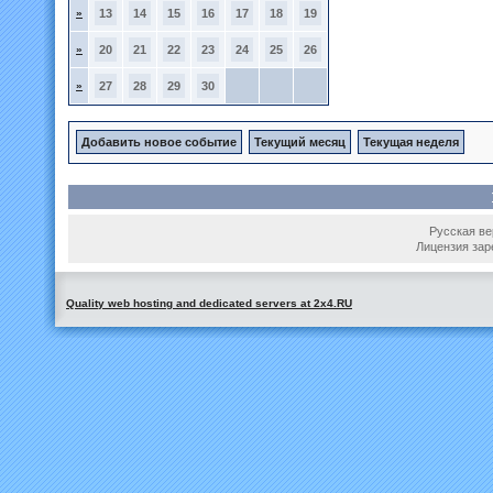
»
13
14
15
16
17
18
19
»
20
21
22
23
24
25
26
»
27
28
29
30
Добавить новое событие
Текущий месяц
Текущая неделя
Русская вер
Лицензия зар
Quality web hosting and dedicated servers at 2x4.RU