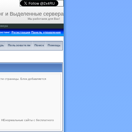
нг и Выделенные сервера
Мы работаем для Вас!
рвера
остинг:
Регистрация
Панель управления
арь
Пользователи
Поиск
Помощь
сти страницы. Блок добавляется
 НЕнормальные сайты с бесплатного