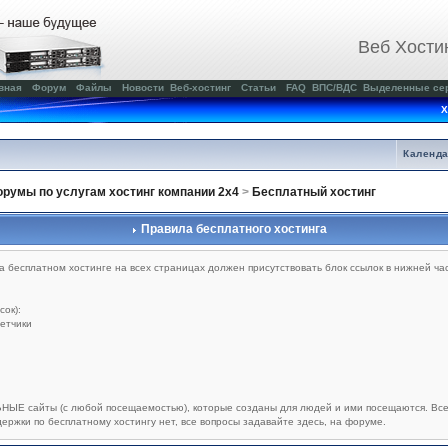
Веб Хости
вная
Форум
Файлы
Новости
Веб-хостинг
Статьи
FAQ
ВПС/ВДС
Выделенные се
Х
Календ
румы по услугам хостинг компании 2x4
>
Бесплатный хостинг
Правила бесплатного хостинга
 бесплатном хостинге на всех страницах должен присутствовать блок ссылок в нижней ча
сок):
етчики
ЫЕ сайты (с любой посещаемостью), которые созданы для людей и ими посещаются. Все
держки по бесплатному хостингу нет, все вопросы задавайте здесь, на форуме.