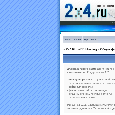
Гла
www.2x4.ru
Правила
2x4.RU WEB Hosting
>
Общие фо
Для правильного размещения сайта на
автоматически. Кодировка win1251.
Запрещено размещать
(неполный спи
- банеропоказывательные системы, сч
- сайты для взрослых
- финансовые сайты, пирамиды
- фишинг, фирусы, трояны, ботнеты
- доры, каталоги, чаты
Мы всегда рады размещать НОРМАЛЬН
хостинга удаляются. Технической под