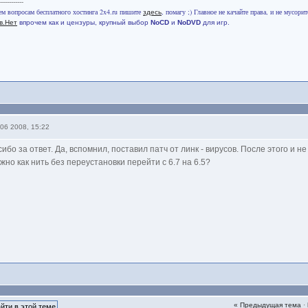
------------
ем вопросам бесплатного хостинга 2x4.ru пишите
, помагу ;) Главное не качайте права, и не мусорит
здесь
в.Нет
впрочем как и цензуры, крупный выбор
NoCD
и
NoDVD
для игр.
06 2008, 15:22
ибо за ответ. Да, вспомнил, поставил патч от линк - вирусов. После этого и не
жно как нить без переустановки перейти с 6.7 на 6.5?
« Предыдущая тема
·