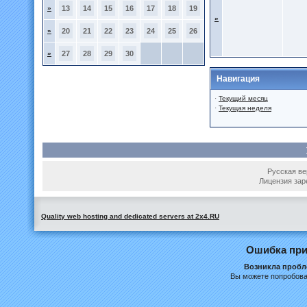
»
13
14
15
16
17
18
19
»
»
20
21
22
23
24
25
26
»
27
28
29
30
Навигация
·
Текущий месяц
·
Текущая неделя
Русская вер
Лицензия зар
Quality web hosting and dedicated servers at 2x4.RU
Ошибка при
Возникла пробле
Вы можете попробова