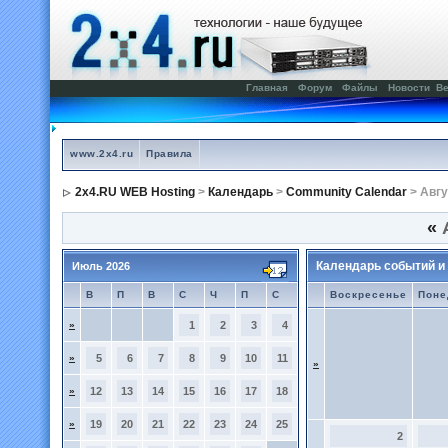
Главная
Форум
Файлы
Новости
Ве
www.2x4.ru
Правила
2x4.RU WEB Hosting
>
Календарь
>
Community Calendar
> Авгу
«
А
Календарь событий и
Июль 2026
В
П
В
С
Ч
П
С
Воскресенье
Поне
»
1
2
3
4
»
5
6
7
8
9
10
11
»
»
12
13
14
15
16
17
18
»
19
20
21
22
23
24
25
2