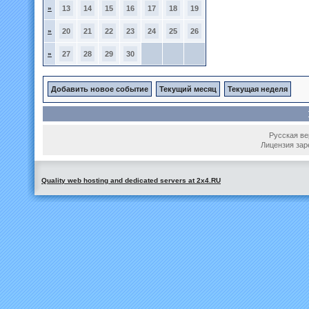
»
13
14
15
16
17
18
19
»
20
21
22
23
24
25
26
»
27
28
29
30
Добавить новое событие
Текущий месяц
Текущая неделя
Русская вер
Лицензия зар
Quality web hosting and dedicated servers at 2x4.RU