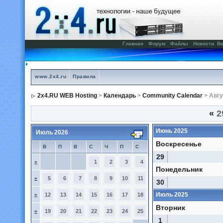
Главная
Форум
Файлы
Новости
Ве
www.2x4.ru
Правила
2x4.RU WEB Hosting
>
Календарь
>
Community Calendar
> Авгу
«
2
Июнь 2025
Июль 2026
Воскресенье
В
П
В
С
Ч
П
С
29
»
1
2
3
4
Понедельник
»
5
6
7
8
9
10
11
30
Июль 2025
»
12
13
14
15
16
17
18
Вторник
»
19
20
21
22
23
24
25
1