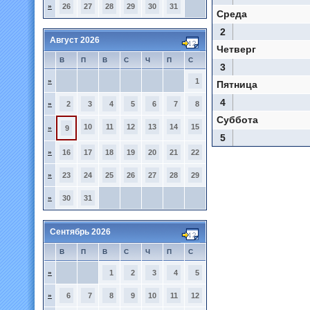
»
26
27
28
29
30
31
Среда
2
Август 2026
Четверг
В
П
В
С
Ч
П
С
3
»
1
Пятница
4
»
2
3
4
5
6
7
8
Суббота
10
11
12
13
14
15
»
9
5
»
16
17
18
19
20
21
22
»
23
24
25
26
27
28
29
»
30
31
Сентябрь 2026
В
П
В
С
Ч
П
С
»
1
2
3
4
5
»
6
7
8
9
10
11
12