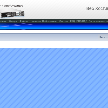
Веб Хости
авная
Форум
Файлы
Новости
Веб-хостинг
Статьи
FAQ
ВПС/ВДС
Выделенные с
Кален