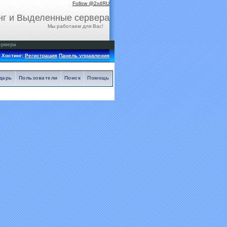
Follow @2x4RU
нг и Выделенные сервера
Мы работаем для Вас!
ервера
Хостинг:
Регистрация
Панель управления
дарь
Пользователи
Поиск
Помощь