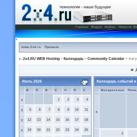
Главная
Форум
Файлы
Новости
Ве
www.2x4.ru
Правила
2x4.RU WEB Hosting
>
Календарь
>
Community Calendar
> Авгу
«
А
Июль 2026
Календарь событий и
В
П
В
С
Ч
П
С
Воскресенье
Поне
»
1
2
3
4
»
5
6
7
8
9
10
11
»
»
12
13
14
15
16
17
18
»
19
20
21
22
23
24
25
2