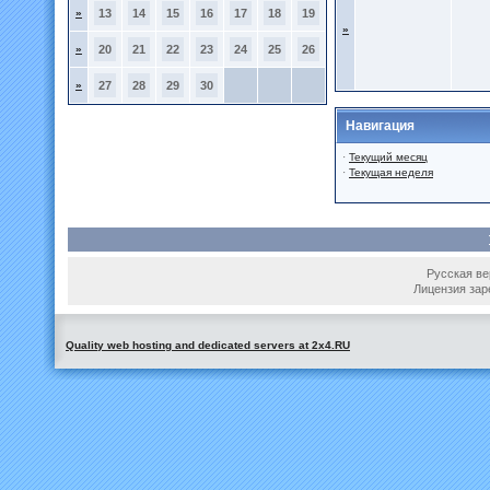
»
13
14
15
16
17
18
19
»
»
20
21
22
23
24
25
26
»
27
28
29
30
Навигация
·
Текущий месяц
·
Текущая неделя
Русская вер
Лицензия зар
Quality web hosting and dedicated servers at 2x4.RU