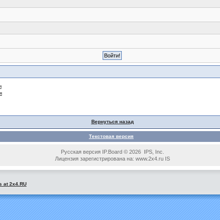
я
я
Вернуться назад
Текстовая версия
Русская версия IP.Board © 2026 IPS, Inc.
Лицензия зарегистрирована на: www.2x4.ru IS
s at 2x4.RU