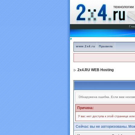
Гла
www.2x4.ru
Правила
2x4.RU WEB Hosting
Обнаружена ошибка. Если вам неизве
Причина:
У вас нет доступа к этой странице ил
Сейчас вы не авторизованы. Мож