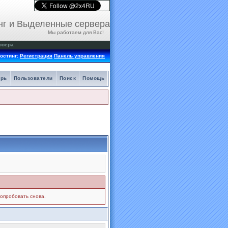
нг и Выделенные сервера
Мы работаем для Вас!
рвера
остинг:
Регистрация
Панель управления
арь
Пользователи
Поиск
Помощь
попробовать снова.