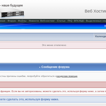
Веб Хости
вная
Форум
Файлы
Новости
Веб-хостинг
Статьи
FAQ
ВПС/ВДС
Выделенные се
Х
Календ
Это меню отключено
Сообщение форума
стны причины ошибки, попробуйте обратиться к
разделам помощи
.
и функции. Если вы не авторизованы, можете сделать это, используя форму ниже, а затем 
ете сделать это, используя форму ниже.