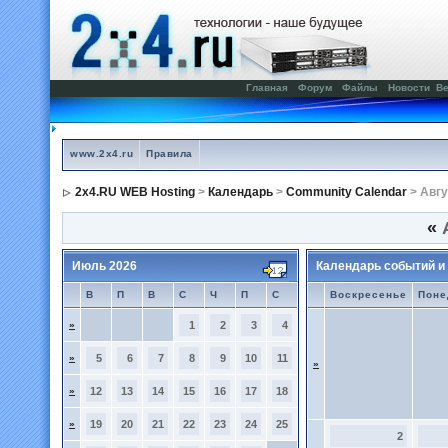
Главная
Форум
Файлы
Новости
Ве
www.2x4.ru
Правила
2x4.RU WEB Hosting
>
Календарь
>
Community Calendar
> Авгу
«
А
Июль 2026
Календарь событий и
В
П
В
С
Ч
П
С
Воскресенье
Поне
»
1
2
3
4
»
5
6
7
8
9
10
11
»
»
12
13
14
15
16
17
18
»
19
20
21
22
23
24
25
2