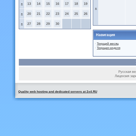
»
13
14
15
16
17
18
19
»
»
20
21
22
23
24
25
26
»
27
28
29
30
Навигация
·
Текущий месяц
·
Текущая неделя
Русская вер
Лицензия зар
Quality web hosting and dedicated servers at 2x4.RU