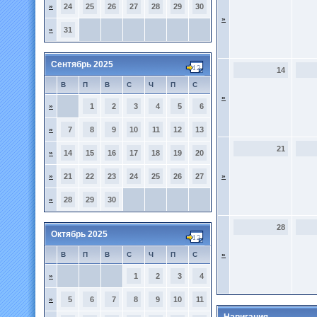
»
24
25
26
27
28
29
30
»
»
31
Сентябрь 2025
14
В
П
В
С
Ч
П
С
»
»
1
2
3
4
5
6
»
7
8
9
10
11
12
13
21
»
14
15
16
17
18
19
20
»
21
22
23
24
25
26
27
»
»
28
29
30
28
Октябрь 2025
В
П
В
С
Ч
П
С
»
»
1
2
3
4
»
5
6
7
8
9
10
11