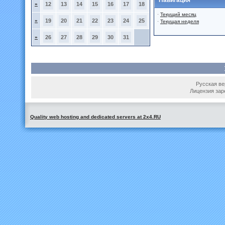
Навигация
»
12
13
14
15
16
17
18
·
Текущий месяц
»
19
20
21
22
23
24
25
·
Текущая неделя
»
26
27
28
29
30
31
Русская вер
Лицензия зар
Quality web hosting and dedicated servers at 2x4.RU