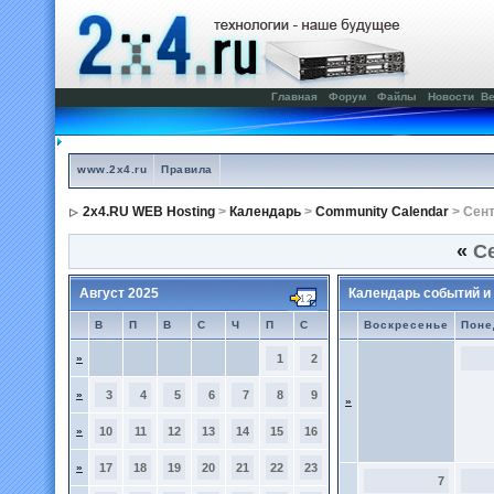
Главная
Форум
Файлы
Новости
Ве
www.2x4.ru
Правила
2x4.RU WEB Hosting
>
Календарь
>
Community Calendar
> Сент
«
Се
Август 2025
Календарь событий и
В
П
В
С
Ч
П
С
Воскресенье
Поне
»
1
2
»
3
4
5
6
7
8
9
»
»
10
11
12
13
14
15
16
»
17
18
19
20
21
22
23
7