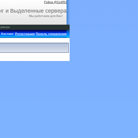
Follow @2x4RU
нг и Выделенные сервера
Мы работаем для Вас!
ервера
Хостинг:
Регистрация
Панель управления