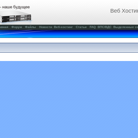
Веб Хости
авная
Форум
Файлы
Новости
Веб-хостинг
Статьи
FAQ
ВПС/ВДС
Выделенные с