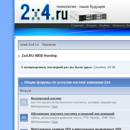
Главная
Форум
Файлы
Новости
Ве
www.2x4.ru
Правила
2x4.RU WEB Hosting
С возвращением, последний раз вы были здесь:
Сегодня, 20:36
Общие форумы по услугам хостинг компании 2x4
Форум
Бесплатный хостинг
все что касается бесплатного хостинга, условия, параметры
Модераторы:
Fant
Обсуждение платного хостинга и решений для компаний
сайты, регистрация доменов, почта, FTP, MySQL, PHP, Perl
Модераторы:
Fant
Виртуальные сервера VPS и виртуальные выделенные VDS