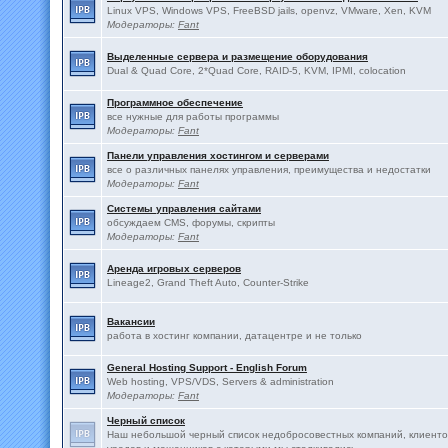
Linux VPS, Windows VPS, FreeBSD jails, openvz, VMware, Xen, KVM
Модераторы:
Fant
Выделенные сервера и размещение оборудования
Dual & Quad Core, 2*Quad Core, RAID-5, KVM, IPMI, colocation
Программное обеспечение
все нужные для работы программы
Модераторы:
Fant
Панели управления хостингом и серверами
все о различных панелях управления, преимущества и недостатки
Модераторы:
Fant
Системы управления сайтами
обсуждаем CMS, форумы, скрипты
Модераторы:
Fant
Аренда игровых серверов
Lineage2, Grand Theft Auto, Counter-Strike
Вакансии
работа в хостинг компании, датацентре и не только
General Hosting Support - English Forum
Web hosting, VPS/VDS, Servers & administration
Модераторы:
Fant
Черный список
Наш небольшой черный список недобросовестных компаний, клиенто