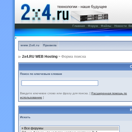
Главная
Форум
Файлы
Новости
Ве
www.2x4.ru
Правила
2x4.RU WEB Hosting
> Форма поиска
С
Поиск по ключевым словам
Введите ключевое слово или фразу для поиска.
[
Расширенная помощь по
использованию
]
Н
Искать